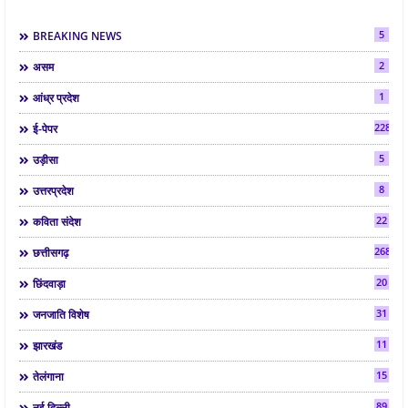
5
BREAKING NEWS
2
असम
1
आंध्र प्रदेश
2286
ई-पेपर
5
उड़ीसा
8
उत्तरप्रदेश
22
कविता संदेश
268
छत्तीसगढ़
20
छिंदवाड़ा
31
जनजाति विशेष
11
झारखंड
15
तेलंगाना
89
नई दिल्ली