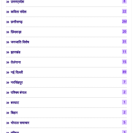
8
उत्तरप्रदेश
22
कविता संदेश
268
छत्तीसगढ़
20
छिंदवाड़ा
31
जनजाति विशेष
11
झारखंड
15
तेलंगाना
89
नई दिल्ली
7
नरसिंहपुर
2
पश्चिम बंगाल
1
बरघाट
2
बिहार
5
भोपाल समाचार
3
मणिपुर