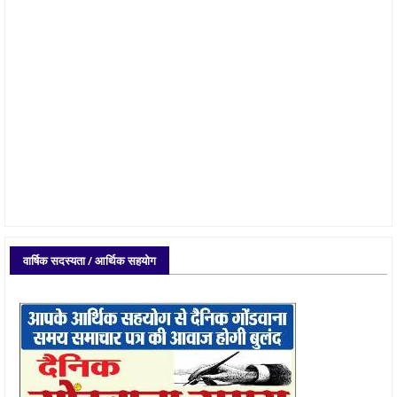
वार्षिक सदस्यता / आर्थिक सहयोग