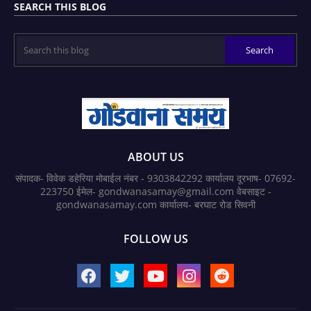
SEARCH THIS BLOG
ABOUT US
संपादक- विवेक डहेरिया मोबाईल नंबर - 9303842292 कार्यालय दूरभाष- 07692-
223750 ईमेल- gondwanasamay@gmail.com वेबसाइट -
gondwanasamay.com कार्यालय- बरघाट रोड सिवनी
FOLLOW US