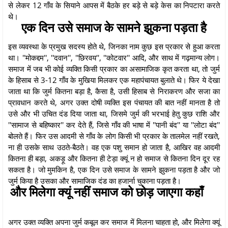
से लेकर 12 गाँव के सियाने आपस में बैठके हर बड़े से बड़े केस का निपटारा करते
थे।
एक दिन उसे समाज के सामने झुकना पड़ता है
इस व्यवस्था के प्रमुख सदस्य होते थे, जिनका नाम कुछ इस प्रकार से हुआ करता
था। ''मोकद्दम'', ''दवान'', ''छिरवय'', ''कोटवार'' आदि, और साथ में गढ़मान्य लोग।
समाज में जब भी कोई व्यक्ति किसी प्रकार का असामाजिक कृत करता था, तो जुर्म
के हिसाब से 3-12 गाँव के मुखिया मिलकर एक महापंचायत बुलाते थे। फिर ये देखा
जाता था कि जुर्म कितना बड़ा है, कैसा है, उसी हिसाब से निराकरण और सजा का
प्रावधान करते थे, अगर उक्त दोषी व्यक्ति इस पंचायत की बात नहीं मानता है तो
उसे और भी उचित दंड दिया जाता था, जिसमे जुर्म की भरभाई हेतु कुछ राशि और
''सामाज से बहिष्कार'' कर देते हैं, जिसे गाँव की भाषा में ''पानी बंद'' या ''लोटा बंद''
बोलते हैं। फिर उस आदमी से गाँव के लोग किसी भी प्रकार के तालमेल नहीं रखते,
ना ही उसके साथ उठते-बैठते। वह एक पशु समान हो जाता है, आखिर वह आदमी
कितना ही बड़ा, अकड़ू और कितना ही टेड़ा क्यूं न हो समाज से कितना दिन दूर रह
सकता है। जो मुमकिन है, एक दिन उसे समाज के सामने झुकना पड़ता है और जो
जुर्म किया है उसका और सामाजिक दंड का हजार्ना चुकाना पड़ता है।
और मिलेगा क्यूं नहीं समाज को छोड़ जाएगा कहाँ
अगर उक्त व्यक्ति अपना जुर्म कबूल कर समाज में मिलना चाहता हो, और मिलेगा क्यूं