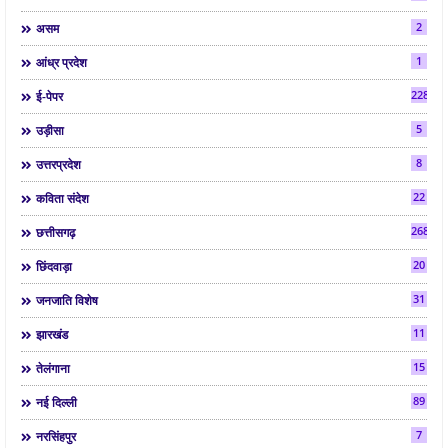
2
असम
1
आंध्र प्रदेश
2286
ई-पेपर
5
उड़ीसा
8
उत्तरप्रदेश
22
कविता संदेश
268
छत्तीसगढ़
20
छिंदवाड़ा
31
जनजाति विशेष
11
झारखंड
15
तेलंगाना
89
नई दिल्ली
7
नरसिंहपुर