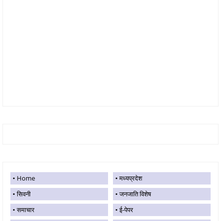
Home
मध्यप्रदेश
सिवनी
जनजाति विशेष
समाचार
ई-पेपर