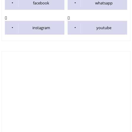
facebook
whatsapp
instagram
youtube