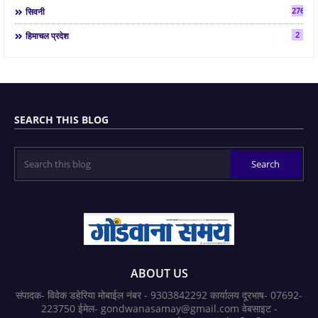
2763
सिवनी
2
हिमाचल प्रदेश
SEARCH THIS BLOG
ABOUT US
संपादक- विवेक डहेरिया मोबाईल नंबर - 9303842292 कार्यालय दूरभाष- 07692-
223750 ईमेल- gondwanasamay@gmail.com वेबसाइट -