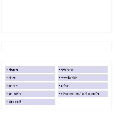
Home
मध्यप्रदेश
सिवनी
जनजाति विशेष
समाचार
ई-पेपर
सम्पादकीय
वार्षिक सदस्यता / आर्थिक सहयोग
कौन-क्या है