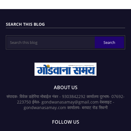
SEARCH THIS BLOG
ABOUT US
संपादक- विवेक डहेरिया मोबाईल नंबर - 9303842292 कार्यालय दूरभाष- 07692-
223750 ईमेल- gondwanasamay@gmail.com वेबसाइट -
gondwanasamay.com कार्यालय- बरघाट रोड सिवनी
FOLLOW US