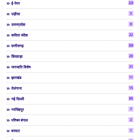
2286
ई-पेपर
5
उड़ीसा
8
उत्तरप्रदेश
22
कविता संदेश
268
छत्तीसगढ़
20
छिंदवाड़ा
31
जनजाति विशेष
11
झारखंड
15
तेलंगाना
89
नई दिल्ली
7
नरसिंहपुर
2
पश्चिम बंगाल
1
बरघाट