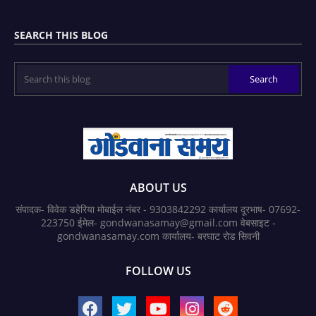
SEARCH THIS BLOG
ABOUT US
संपादक- विवेक डहेरिया मोबाईल नंबर - 9303842292 कार्यालय दूरभाष- 07692-
223750 ईमेल- gondwanasamay@gmail.com वेबसाइट -
gondwanasamay.com कार्यालय- बरघाट रोड सिवनी
FOLLOW US