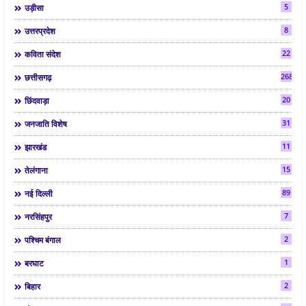
5
उड़ीसा
8
उत्तरप्रदेश
22
कविता संदेश
268
छत्तीसगढ़
20
छिंदवाड़ा
31
जनजाति विशेष
11
झारखंड
15
तेलंगाना
89
नई दिल्ली
7
नरसिंहपुर
2
पश्चिम बंगाल
1
बरघाट
2
बिहार