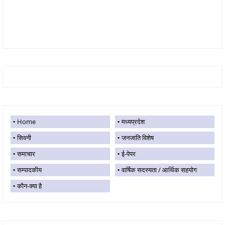
Home
मध्यप्रदेश
सिवनी
जनजाति विशेष
समाचार
ई-पेपर
सम्पादकीय
वार्षिक सदस्यता / आर्थिक सहयोग
कौन-क्या है