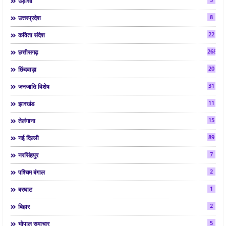
उड़ीसा
8
उत्तरप्रदेश
22
कविता संदेश
268
छत्तीसगढ़
20
छिंदवाड़ा
31
जनजाति विशेष
11
झारखंड
15
तेलंगाना
89
नई दिल्ली
7
नरसिंहपुर
2
पश्चिम बंगाल
1
बरघाट
2
बिहार
5
भोपाल समाचार