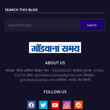
SEARCH THIS BLOG
ABOUT US
संपादक- विवेक डहेरिया मोबाईल नंबर - 9303842292 कार्यालय दूरभाष- 07692-
223750 ईमेल- gondwanasamay@gmail.com वेबसाइट -
gondwanasamay.com कार्यालय- बरघाट रोड सिवनी
FOLLOW US