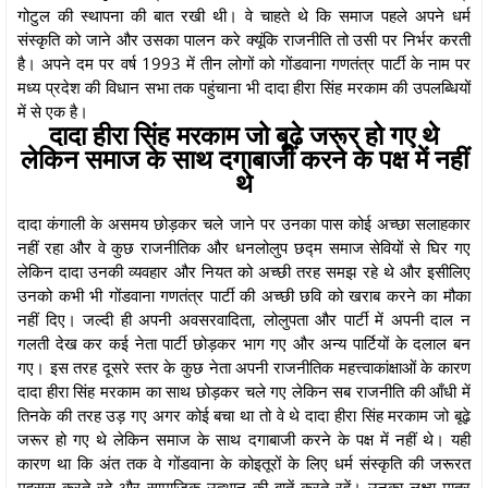
गोटुल की स्थापना की बात रखी थी। वे चाहते थे कि समाज पहले अपने धर्म
संस्कृति को जाने और उसका पालन करे क्यूंकि राजनीति तो उसी पर निर्भर करती
है। अपने दम पर वर्ष 1993 में तीन लोगों को गोंडवाना गणतंत्र पार्टी के नाम पर
मध्य प्रदेश की विधान सभा तक पहुंचाना भी दादा हीरा सिंह मरकाम की उपलब्धियों
में से एक है।
दादा हीरा सिंह मरकाम जो बूढ़े जरूर हो गए थे
लेकिन समाज के साथ दगाबाजी करने के पक्ष में नहीं
थे
दादा कंगाली के असमय छोड़कर चले जाने पर उनका पास कोई अच्छा सलाहकार
नहीं रहा और वे कुछ राजनीतिक और धनलोलुप छद्म समाज सेवियों से घिर गए
लेकिन दादा उनकी व्यवहार और नियत को अच्छी तरह समझ रहे थे और इसीलिए
उनको कभी भी गोंडवाना गणतंत्र पार्टी की अच्छी छवि को खराब करने का मौका
नहीं दिए। जल्दी ही अपनी अवसरवादिता, लोलुपता और पार्टी में अपनी दाल न
गलती देख कर कई नेता पार्टी छोड़कर भाग गए और अन्य पार्टियों के दलाल बन
गए। इस तरह दूसरे स्तर के कुछ नेता अपनी राजनीतिक महत्त्वाकांक्षाओं के कारण
दादा हीरा सिंह मरकाम का साथ छोड़कर चले गए लेकिन सब राजनीति की आँधी में
तिनके की तरह उड़ गए अगर कोई बचा था तो वे थे दादा हीरा सिंह मरकाम जो बूढ़े
जरूर हो गए थे लेकिन समाज के साथ दगाबाजी करने के पक्ष में नहीं थे। यही
कारण था कि अंत तक वे गोंडवाना के कोइतूरों के लिए धर्म संस्कृति की जरूरत
महसूस करते रहे और सामाजिक उत्थान की बातें करते रहें। उनका लक्ष्य मात्र