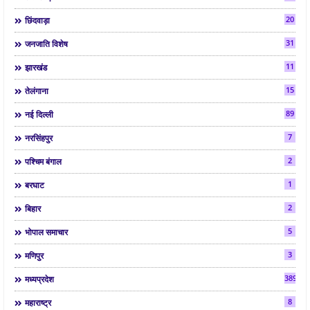
20
छिंदवाड़ा
31
जनजाति विशेष
11
झारखंड
15
तेलंगाना
89
नई दिल्ली
7
नरसिंहपुर
2
पश्चिम बंगाल
1
बरघाट
2
बिहार
5
भोपाल समाचार
3
मणिपुर
3892
मध्यप्रदेश
8
महाराष्ट्र