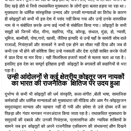
लिए खड़े होते थे जिसे तथाकथित मुख्यधारा के लोगों द्वारा बलात हड़पा जा रहा था।
मुख्यधारा के धार्मिक सांस्कृतिक उन्माद और उनकी मान्यताओं का विरोध के कारण
ही कोइतूरों को कभी भी इस देश में पसंद नहीं किया गया और उन्हें उनके वास्तविक
नाम से न संबोधित करके अन्य कई नामों से संबोधित किया गया। कोइतूरों के सभी
समूहों को जिनमें भील, मीना, सहरिया, गोंड़, कोरकू, संथाल, मुंडा, हो, न्यासी,
भूमिज, बाल्मीकी, पोया,गारो, खासी, जैंतिया इत्यादि थे उन्हें यहाँ के सामंती सोच वाले
राजाओं, नियंत्रकों और शासकों ने कभी एक होने का मौका नहीं दिया और जब वो
कभी एक भी होने की कोशिश किए उन्हे नक्सली और देश द्रोही साबित करके जेलों
में डाल दिया या मार दिया। यही सिलसिला हजारों सालों से चलता चला आ रहा है।
इसलिए इस देश का सम्पूर्ण इतिहास इन्ही कोइतूरों के बगावतों की कहानियों से भरा
पड़ा है।
उन्ही आंदोलनों से कई क्षेत्रीय कोइतूर जन नायकों
का भारत की राजनैतिक क्षितिज पर उदय हुआ
दुर्भाग्य से कभी भी कोइतूरों की धर्म संस्कृति, कला-संगीत ,बोली भाषा, सामाजिक
कर्मकांडों और धार्मिक मान्यताओं को मुख्याधारा की मीडिया और आम गैर-कोइतूरजन
समुदायद्वारा मान्यता और पहचान नहीं दी गयी और हमेशा से उसे दोयम दर्जे का
पिछड़ा और गंवार मानकर नजरअंदाज किया जाता रहा है। तथाकथित मुख्यधारा के
समुदायों की दबदबे और उनकी नियंत्रक, प्रशासनिक और न्यायिक शक्तियों के
सामने जब इन कोइतूरों को अपने राजनैतिक एकीकरण की संभावनाएं क्षीण दिखने