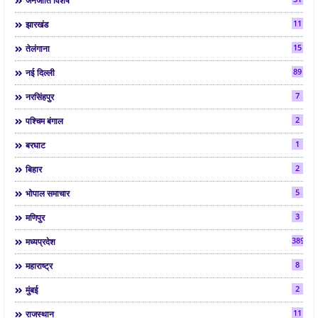
जनजाति विशेष
11
झारखंड
15
तेलंगाना
89
नई दिल्ली
7
नरसिंहपुर
2
पश्चिम बंगाल
1
बरघाट
2
बिहार
5
भोपाल समाचार
3
मणिपुर
3892
मध्यप्रदेश
8
महाराष्ट्र
2
मुंबई
11
राजस्थान