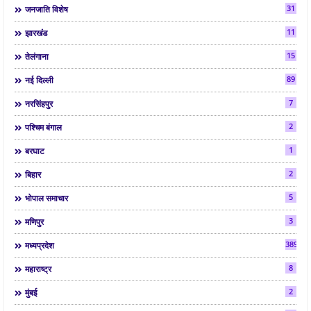
31
जनजाति विशेष
11
झारखंड
15
तेलंगाना
89
नई दिल्ली
7
नरसिंहपुर
2
पश्चिम बंगाल
1
बरघाट
2
बिहार
5
भोपाल समाचार
3
मणिपुर
3892
मध्यप्रदेश
8
महाराष्ट्र
2
मुंबई