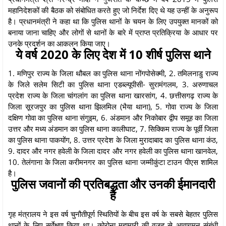
महानिदेशकों की बैठक को संबोधित करते हुए जो निर्देश दिए थे यह उन्‍हीं के अनुरूप
है। प्रधानमंत्री ने कहा था कि पुलिस थानों के चयन के लिए उपयुक्‍त मानकों को
बनाया जाना चाहिए और लोगों से थानों के बारे में प्राप्‍त प्रतिक्रि‍या के आधार पर
उनके प्रदर्शन का आकलन किया जाए।
ये वर्ष 2020 के लिए देश में 10 शीर्ष पुलिस थाने
1. मणिपुर राज्य के जिला थौबल का पुलिस थाना नोंगपोसेक्‍मी, 2. तमिलनाडु राज्य
के जिले सलेम सिटी का पुलिस थाना एडब्‍ल्‍यूपीसी- सुरामंगलम, 3. अरुणाचल
प्रदेश राज्य के जिला चांगलांग का पुलिस थाना खारसांग, 4. छत्तीसगढ़ राज्य के
जिला सूरजपुर का पुलिस थाना झिलमिल (भैया थाना), 5. गोवा राज्य के जिला
दक्षिण गोवा का पुलिस थाना संगुइम, 6. अंडमान और निकोबार द्वीप समूह का जिला
उत्तर और मध्य अंडमान का पुलिस थाना कालीघाट, 7. सिक्किम राज्य के पूर्वी जिला
का पुलिस थाना पाकयोंग, 8. उत्तर प्रदेश के जिला मुरादाबाद का पुलिस थाना कंठ,
9. दादर और नगर हवेली के जिला दादर और नगर हवेली का पुलिस थाना खानवेल,
10. तेलंगाना के जिला करीमनगर का पुलिस थाना जम्मीकुंटा टाउन पीएस शामिल
है।
पुलिस जवानों की प्रतिबद्धता और उनकी ईमानदारी
है
गृह मंत्रालय ने इस वर्ष चुनौतीपूर्ण स्थितियों के बीच इस वर्ष के सबसे बेहतर पुलिस
थानों के लिए सर्वेक्षण किया था। कोरोना महामारी की वजह से आवागमन संबंधी