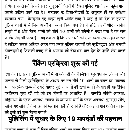
विभिन्‍न प्रतिबंधों के मद्देनजर सुदूरवर्ती क्षेत्रों में स्थित पुलिस थानों तक पहुंच पाना
काफी कठिन कार्य रहा है। सरकार के दिशा-निदेर्शों के अनुरूप ही यह सर्वेक्षण
करवाया गया। केन्‍द्रीय गृह मंत्री श्री अमित शाह ने कहा है कि देश के हजारों
पुलिस थानों में से जिन थानों का चयन किया गया है। वे छोटे शहरों और ग्रामीण
क्षेत्रों में हैं और जिन थानों को शीर्ष 10 थानों की श्रेणी में रखा गया है यह बात
उनके लिए भी सत्‍य है। यह दशार्ता है कि संसाधनों की उपलब्‍धता एक अहम कारक
है लेकिन सबसे अधिक अहम बात हमारे पुलिस जवानों की प्रतिबद्धता और उनकी
ईमानदारी है जिसकी वजह से वे अपराध की रोकथाम कर देश के प्रति सेवा करते
हैं।
रैंकिंग प्रक्रिया शुरू की गई
देश के 16,671 पुलिस थानों में से आंकड़ों के विश्‍लेषण, प्रत्‍यक्ष अवलोकन और
जनता से मिली प्रतिक्रिया के आधार पर इन शीर्ष 10 थानों का चयन का मकसद
था। प्रत्‍येक राज्‍य में सबसे बेहतर पुलिस थानों की सूची बनाने के बाद ही यह रैंकिंग
प्रक्रिया शुरू की गई जो इन विषयों पर आधारित है। सम्‍पत्ति संबंधी अपराध,
महिलाओं के प्रति अपराध, समाज के कमजोर वर्गों के प्रति अपराध, गुमशुदा लोग,
खोजे गए लोग लेकिन उनकी पहचान नहीं हो सकी हैं और अज्ञात शव अंतिम मानक
को इसी वर्ष शुरू किया गया है।
पुलिसिंग में सुधार के लिए 19 मापदंडों की पहचान
प्रत्‍येक राज्‍य से शुरू में जिन पुलिस थानों का चयन किया गया था। प्रत्‍येक राज्‍य