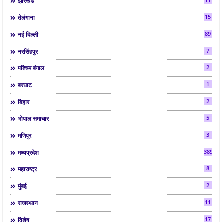
झारखंड
15
तेलंगाना
89
नई दिल्ली
7
नरसिंहपुर
2
पश्चिम बंगाल
1
बरघाट
2
बिहार
5
भोपाल समाचार
3
मणिपुर
3892
मध्यप्रदेश
8
महाराष्ट्र
2
मुंबई
11
राजस्थान
17
विशेष