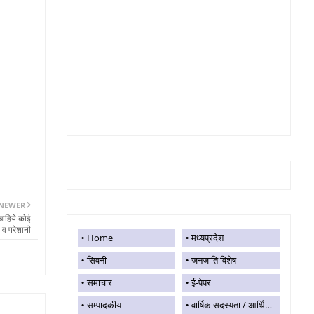
NEWER
चाहिये कोई
 व परेशानी
Home
मध्यप्रदेश
सिवनी
जनजाति विशेष
समाचार
ई-पेपर
सम्पादकीय
वार्षिक सदस्यता / आर्थिक सहयोग