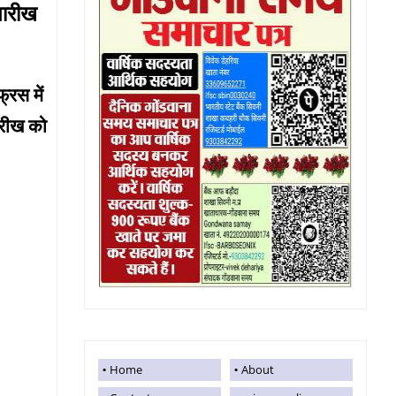
तारीख
्रस में
तारीख को
Home
About