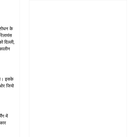
ंशोधन के
रिलायंस
ो दिल्ली,
तकालीन
ंगे। इसके
े ओर जियो
ग में
रकार