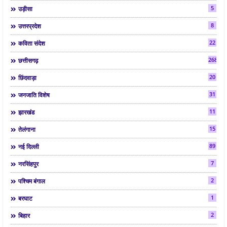
5
उड़ीसा
8
उत्तरप्रदेश
22
कविता संदेश
268
छत्तीसगढ़
20
छिंदवाड़ा
31
जनजाति विशेष
11
झारखंड
15
तेलंगाना
89
नई दिल्ली
7
नरसिंहपुर
2
पश्चिम बंगाल
1
बरघाट
2
बिहार