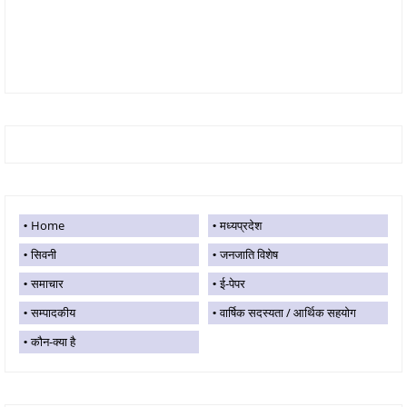
Home
मध्यप्रदेश
सिवनी
जनजाति विशेष
समाचार
ई-पेपर
सम्पादकीय
वार्षिक सदस्यता / आर्थिक सहयोग
कौन-क्या है