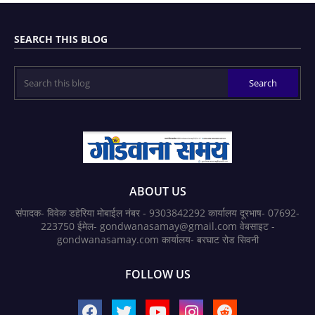
SEARCH THIS BLOG
ABOUT US
संपादक- विवेक डहेरिया मोबाईल नंबर - 9303842292 कार्यालय दूरभाष- 07692-
223750 ईमेल- gondwanasamay@gmail.com वेबसाइट -
gondwanasamay.com कार्यालय- बरघाट रोड सिवनी
FOLLOW US