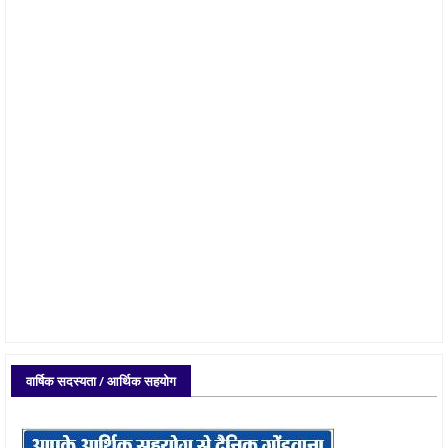
वार्षिक सदस्यता / आर्थिक सहयोग