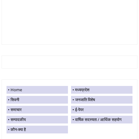
Home
मध्यप्रदेश
सिवनी
जनजाति विशेष
समाचार
ई-पेपर
सम्पादकीय
वार्षिक सदस्यता / आर्थिक सहयोग
कौन-क्या है