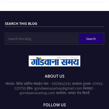
SEARCH THIS BLOG
ABOUT US
संपादक- विवेक डहेरिया मोबाईल नंबर - 9303842292 कार्यालय दूरभाष- 07692-
223750 ईमेल- gondwanasamay@gmail.com वेबसाइट -
gondwanasamay.com कार्यालय- बरघाट रोड सिवनी
FOLLOW US