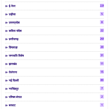
2286
ई-पेपर
5
उड़ीसा
8
उत्तरप्रदेश
22
कविता संदेश
268
छत्तीसगढ़
20
छिंदवाड़ा
31
जनजाति विशेष
11
झारखंड
15
तेलंगाना
89
नई दिल्ली
7
नरसिंहपुर
2
पश्चिम बंगाल
1
बरघाट