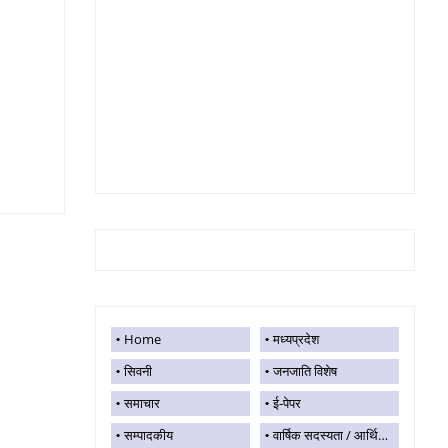
Home
मध्यप्रदेश
सिवनी
जनजाति विशेष
समाचार
ई-पेपर
सम्पादकीय
वार्षिक सदस्यता / आर्थिक सहयोग