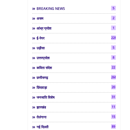
5
BREAKING NEWS
2
असम
1
आंध्र प्रदेश
2286
ई-पेपर
5
उड़ीसा
8
उत्तरप्रदेश
22
कविता संदेश
268
छत्तीसगढ़
20
छिंदवाड़ा
31
जनजाति विशेष
11
झारखंड
15
तेलंगाना
89
नई दिल्ली