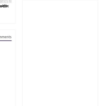
कमेलिंग
mments