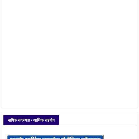
वार्षिक सदस्यता / आर्थिक सहयोग