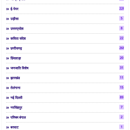
2286
ई-पेपर
5
उड़ीसा
8
उत्तरप्रदेश
22
कविता संदेश
268
छत्तीसगढ़
20
छिंदवाड़ा
31
जनजाति विशेष
11
झारखंड
15
तेलंगाना
89
नई दिल्ली
7
नरसिंहपुर
2
पश्चिम बंगाल
1
बरघाट