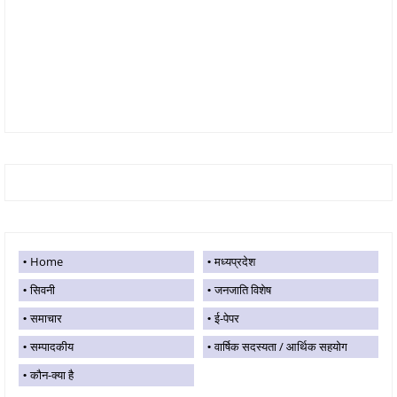
Home
मध्यप्रदेश
सिवनी
जनजाति विशेष
समाचार
ई-पेपर
सम्पादकीय
वार्षिक सदस्यता / आर्थिक सहयोग
कौन-क्या है