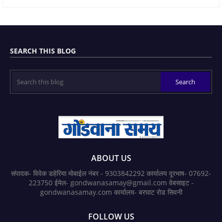
SEARCH THIS BLOG
ABOUT US
संपादक- विवेक डहेरिया मोबाईल नंबर - 9303842292 कार्यालय दूरभाष- 07692-
223750 ईमेल- gondwanasamay@gmail.com वेबसाइट -
gondwanasamay.com कार्यालय- बरघाट रोड सिवनी
FOLLOW US