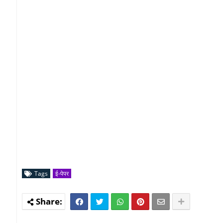
Tags
ई-पेपर