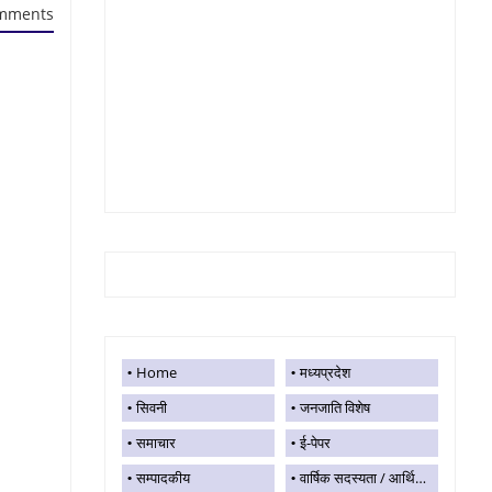
mments
Home
मध्यप्रदेश
सिवनी
जनजाति विशेष
समाचार
ई-पेपर
सम्पादकीय
वार्षिक सदस्यता / आर्थिक सहयोग