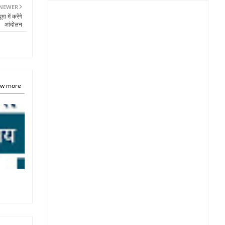
NEWER
 में करेंगे
आंदोलन
w more