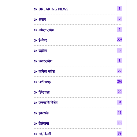
5
BREAKING NEWS
2
असम
1
आंध्र प्रदेश
2286
ई-पेपर
5
उड़ीसा
8
उत्तरप्रदेश
22
कविता संदेश
268
छत्तीसगढ़
20
छिंदवाड़ा
31
जनजाति विशेष
11
झारखंड
15
तेलंगाना
89
नई दिल्ली