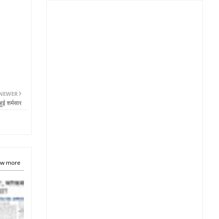
NEWER
ुई शर्मसार
w more