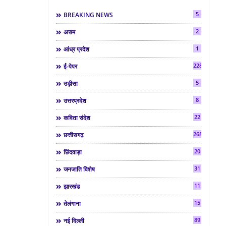
5
BREAKING NEWS
2
असम
1
आंध्र प्रदेश
2286
ई-पेपर
5
उड़ीसा
8
उत्तरप्रदेश
22
कविता संदेश
268
छत्तीसगढ़
20
छिंदवाड़ा
31
जनजाति विशेष
11
झारखंड
15
तेलंगाना
89
नई दिल्ली