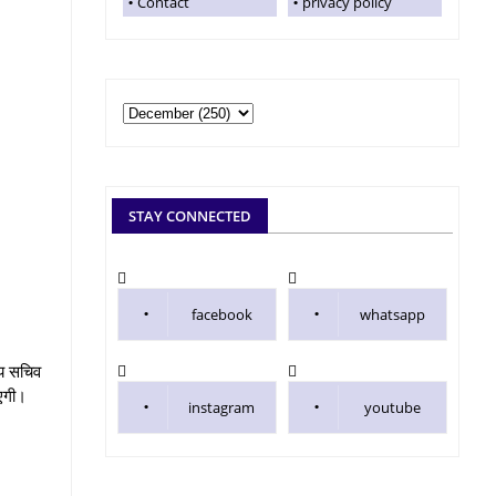
Contact
privacy policy
STAY CONNECTED
facebook
whatsapp
्य सचिव
ाएगी।
instagram
youtube