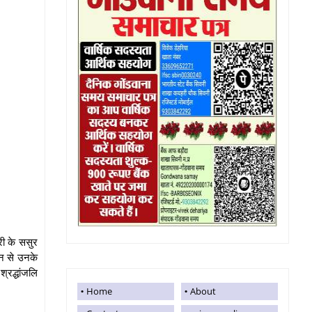
री के ससुर
ान से उनके
्रद्धांजलि
Home
About