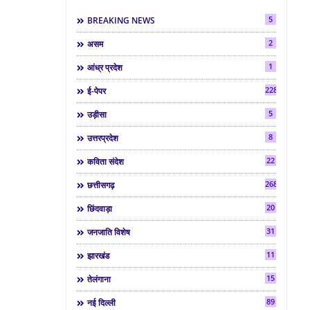
5
BREAKING NEWS
2
असम
1
आंध्र प्रदेश
2286
ई-पेपर
5
उड़ीसा
8
उत्तरप्रदेश
22
कविता संदेश
268
छत्तीसगढ़
20
छिंदवाड़ा
31
जनजाति विशेष
11
झारखंड
15
तेलंगाना
89
नई दिल्ली