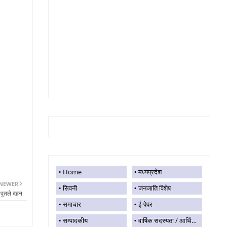
Home
मध्यप्रदेश
NEWER
सिवनी
जनजाति विशेष
 पुतले दहन
समाचार
ई-पेपर
सम्पादकीय
वार्षिक सदस्यता / आर्थिक सहयोग