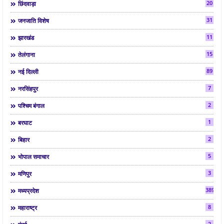
20
छिंदवाड़ा
31
जनजाति विशेष
11
झारखंड
15
तेलंगाना
89
नई दिल्ली
7
नरसिंहपुर
2
पश्चिम बंगाल
1
बरघाट
2
बिहार
5
भोपाल समाचार
3
मणिपुर
3892
मध्यप्रदेश
8
महाराष्ट्र
2