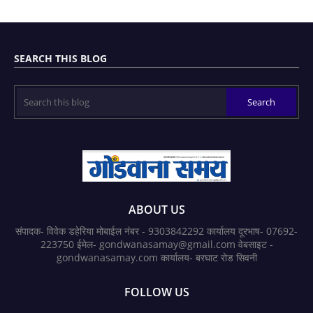
SEARCH THIS BLOG
ABOUT US
संपादक- विवेक डहेरिया मोबाईल नंबर - 9303842292 कार्यालय दूरभाष- 07692-
223750 ईमेल- gondwanasamay@gmail.com वेबसाइट -
gondwanasamay.com कार्यालय- बरघाट रोड सिवनी
FOLLOW US