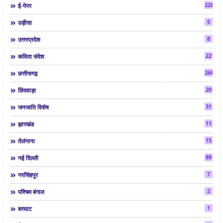
2286
ई-पेपर
5
उड़ीसा
8
उत्तरप्रदेश
22
कविता संदेश
268
छत्तीसगढ़
20
छिंदवाड़ा
31
जनजाति विशेष
11
झारखंड
15
तेलंगाना
89
नई दिल्ली
7
नरसिंहपुर
2
पश्चिम बंगाल
1
बरघाट