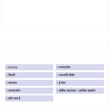
Home
मध्यप्रदेश
सिवनी
जनजाति विशेष
समाचार
ई-पेपर
सम्पादकीय
वार्षिक सदस्यता / आर्थिक सहयोग
कौन-क्या है