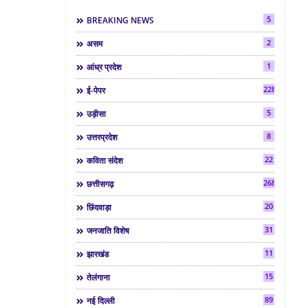
5
BREAKING NEWS
2
असम
1
आंध्र प्रदेश
2286
ई-पेपर
5
उड़ीसा
8
उत्तरप्रदेश
22
कविता संदेश
268
छत्तीसगढ़
20
छिंदवाड़ा
31
जनजाति विशेष
11
झारखंड
15
तेलंगाना
89
नई दिल्ली