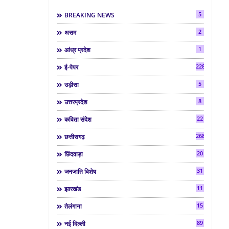
5
BREAKING NEWS
2
असम
1
आंध्र प्रदेश
2286
ई-पेपर
5
उड़ीसा
8
उत्तरप्रदेश
22
कविता संदेश
268
छत्तीसगढ़
20
छिंदवाड़ा
31
जनजाति विशेष
11
झारखंड
15
तेलंगाना
89
नई दिल्ली