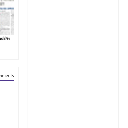
कमेलिंग
mments