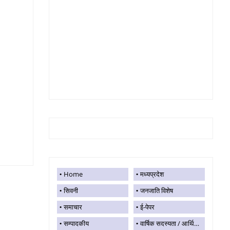
Home
मध्यप्रदेश
सिवनी
जनजाति विशेष
समाचार
ई-पेपर
सम्पादकीय
वार्षिक सदस्यता / आर्थिक सहयोग