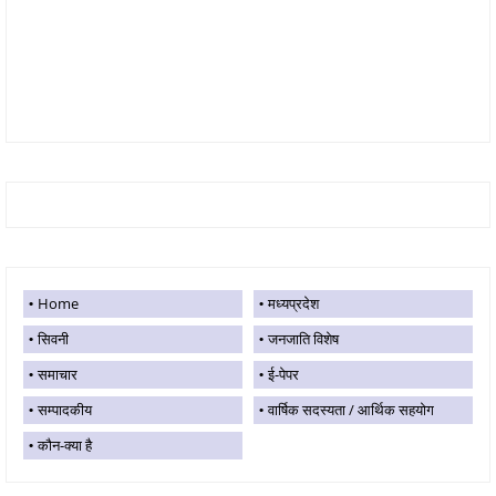
Home
मध्यप्रदेश
सिवनी
जनजाति विशेष
समाचार
ई-पेपर
सम्पादकीय
वार्षिक सदस्यता / आर्थिक सहयोग
कौन-क्या है