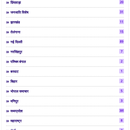
20
छिंदवाड़ा
31
जनजाति विशेष
11
झारखंड
15
तेलंगाना
89
नई दिल्ली
7
नरसिंहपुर
2
पश्चिम बंगाल
1
बरघाट
2
बिहार
5
भोपाल समाचार
3
मणिपुर
3892
मध्यप्रदेश
8
महाराष्ट्र