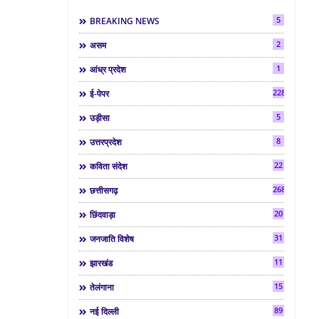
5
BREAKING NEWS
2
असम
1
आंध्र प्रदेश
2286
ई-पेपर
5
उड़ीसा
8
उत्तरप्रदेश
22
कविता संदेश
268
छत्तीसगढ़
20
छिंदवाड़ा
31
जनजाति विशेष
11
झारखंड
15
तेलंगाना
89
नई दिल्ली