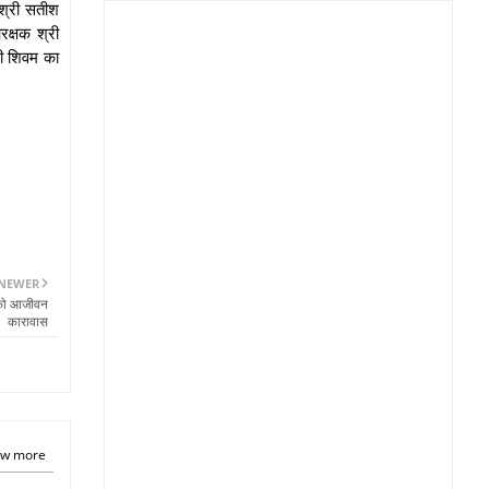
 श्री सतीश
रक्षक श्री
री शिवम का
NEWER
ी को आजीवन
कारावास
w more