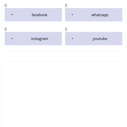
facebook
whatsapp
instagram
youtube