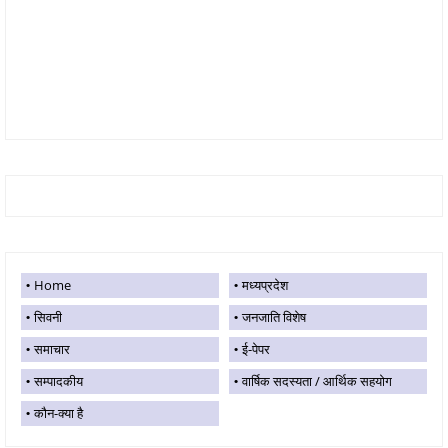
Home
मध्यप्रदेश
सिवनी
जनजाति विशेष
समाचार
ई-पेपर
सम्पादकीय
वार्षिक सदस्यता / आर्थिक सहयोग
कौन-क्या है