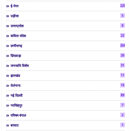
2286
ई-पेपर
5
उड़ीसा
8
उत्तरप्रदेश
22
कविता संदेश
268
छत्तीसगढ़
20
छिंदवाड़ा
31
जनजाति विशेष
11
झारखंड
15
तेलंगाना
89
नई दिल्ली
7
नरसिंहपुर
2
पश्चिम बंगाल
1
बरघाट