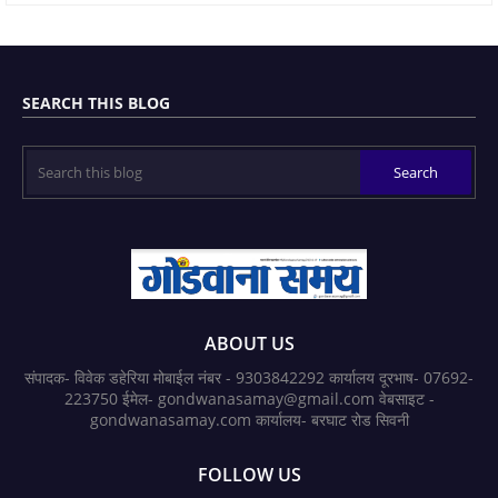
SEARCH THIS BLOG
ABOUT US
संपादक- विवेक डहेरिया मोबाईल नंबर - 9303842292 कार्यालय दूरभाष- 07692-
223750 ईमेल- gondwanasamay@gmail.com वेबसाइट -
gondwanasamay.com कार्यालय- बरघाट रोड सिवनी
FOLLOW US