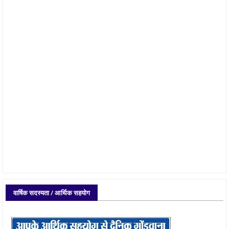
वार्षिक सदस्यता / आर्थिक सहयोग