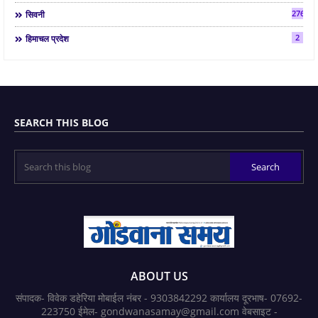
2763
सिवनी
2
हिमाचल प्रदेश
SEARCH THIS BLOG
ABOUT US
संपादक- विवेक डहेरिया मोबाईल नंबर - 9303842292 कार्यालय दूरभाष- 07692-
223750 ईमेल- gondwanasamay@gmail.com वेबसाइट -