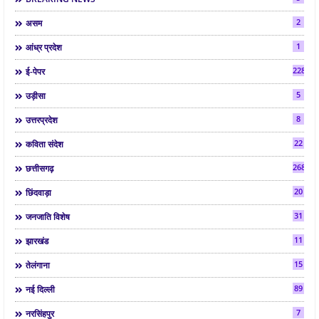
2
असम
1
आंध्र प्रदेश
2286
ई-पेपर
5
उड़ीसा
8
उत्तरप्रदेश
22
कविता संदेश
268
छत्तीसगढ़
20
छिंदवाड़ा
31
जनजाति विशेष
11
झारखंड
15
तेलंगाना
89
नई दिल्ली
7
नरसिंहपुर