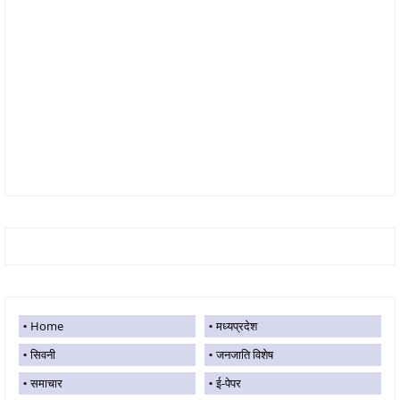
Home
मध्यप्रदेश
सिवनी
जनजाति विशेष
समाचार
ई-पेपर