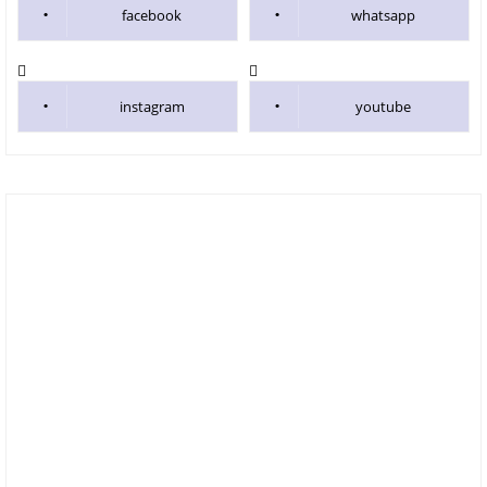
facebook
whatsapp
instagram
youtube