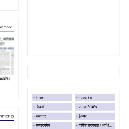
w more
कमेलिंग
Home
मध्यप्रदेश
सिवनी
जनजाति विशेष
mments
समाचार
ई-पेपर
सम्पादकीय
वार्षिक सदस्यता / आर्थिक सहयोग