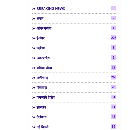
5
BREAKING NEWS
2
असम
1
आंध्र प्रदेश
2286
ई-पेपर
5
उड़ीसा
8
उत्तरप्रदेश
22
कविता संदेश
268
छत्तीसगढ़
20
छिंदवाड़ा
31
जनजाति विशेष
11
झारखंड
15
तेलंगाना
89
नई दिल्ली