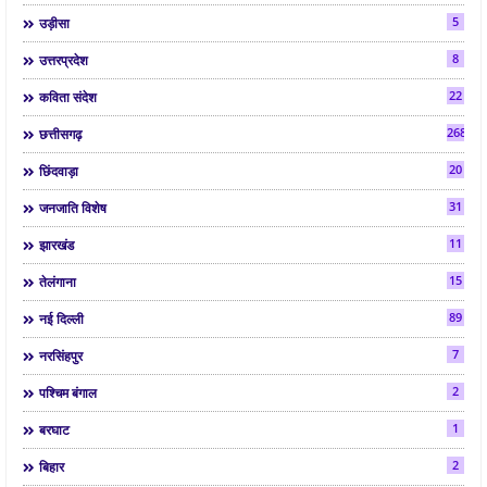
5
उड़ीसा
8
उत्तरप्रदेश
22
कविता संदेश
268
छत्तीसगढ़
20
छिंदवाड़ा
31
जनजाति विशेष
11
झारखंड
15
तेलंगाना
89
नई दिल्ली
7
नरसिंहपुर
2
पश्चिम बंगाल
1
बरघाट
2
बिहार