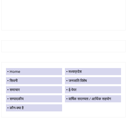
Home
मध्यप्रदेश
सिवनी
जनजाति विशेष
समाचार
ई-पेपर
सम्पादकीय
वार्षिक सदस्यता / आर्थिक सहयोग
कौन-क्या है