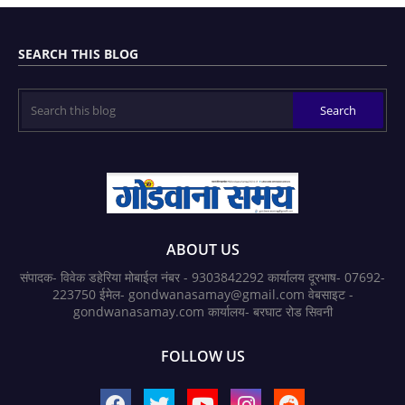
SEARCH THIS BLOG
ABOUT US
संपादक- विवेक डहेरिया मोबाईल नंबर - 9303842292 कार्यालय दूरभाष- 07692-
223750 ईमेल- gondwanasamay@gmail.com वेबसाइट -
gondwanasamay.com कार्यालय- बरघाट रोड सिवनी
FOLLOW US