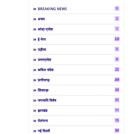
5
BREAKING NEWS
2
असम
1
आंध्र प्रदेश
2286
ई-पेपर
5
उड़ीसा
8
उत्तरप्रदेश
22
कविता संदेश
268
छत्तीसगढ़
20
छिंदवाड़ा
31
जनजाति विशेष
11
झारखंड
15
तेलंगाना
89
नई दिल्ली