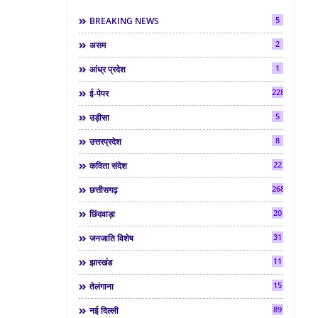
5
BREAKING NEWS
2
असम
1
आंध्र प्रदेश
2286
ई-पेपर
5
उड़ीसा
8
उत्तरप्रदेश
22
कविता संदेश
268
छत्तीसगढ़
20
छिंदवाड़ा
31
जनजाति विशेष
11
झारखंड
15
तेलंगाना
89
नई दिल्ली