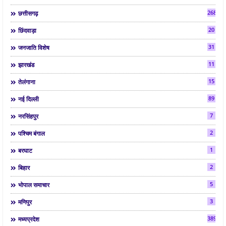
268
छत्तीसगढ़
20
छिंदवाड़ा
31
जनजाति विशेष
11
झारखंड
15
तेलंगाना
89
नई दिल्ली
7
नरसिंहपुर
2
पश्चिम बंगाल
1
बरघाट
2
बिहार
5
भोपाल समाचार
3
मणिपुर
3892
मध्यप्रदेश