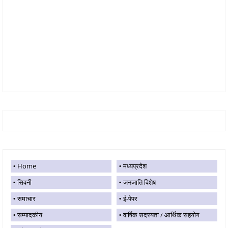
Home
मध्यप्रदेश
सिवनी
जनजाति विशेष
समाचार
ई-पेपर
सम्पादकीय
वार्षिक सदस्यता / आर्थिक सहयोग