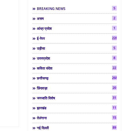
5
BREAKING NEWS
2
असम
1
आंध्र प्रदेश
2286
ई-पेपर
5
उड़ीसा
8
उत्तरप्रदेश
22
कविता संदेश
268
छत्तीसगढ़
20
छिंदवाड़ा
31
जनजाति विशेष
11
झारखंड
15
तेलंगाना
89
नई दिल्ली