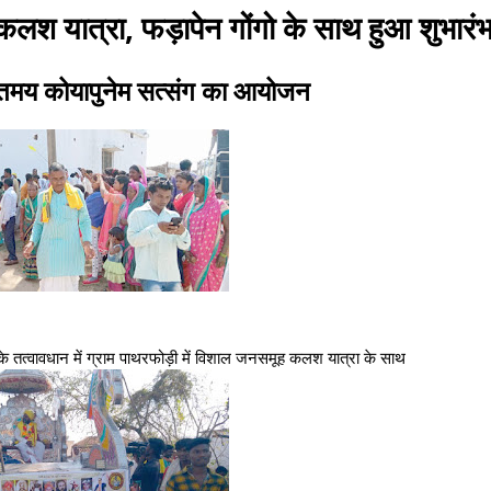
ें कलश यात्रा, फड़ापेन गोंगो के साथ हुआ शुभारं
गीतमय कोयापुनेम सत्संग का आयोजन
के तत्वावधान में ग्राम पाथरफोड़ी में विशाल जनसमूह कलश यात्रा के साथ