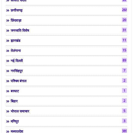
कविता संदेश
268
छत्तीसगढ़
20
छिंदवाड़ा
31
जनजाति विशेष
11
झारखंड
15
तेलंगाना
89
नई दिल्ली
7
नरसिंहपुर
2
पश्चिम बंगाल
1
बरघाट
2
बिहार
5
भोपाल समाचार
3
मणिपुर
3892
मध्यप्रदेश