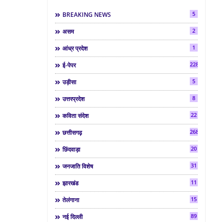
5
BREAKING NEWS
2
असम
1
आंध्र प्रदेश
2286
ई-पेपर
5
उड़ीसा
8
उत्तरप्रदेश
22
कविता संदेश
268
छत्तीसगढ़
20
छिंदवाड़ा
31
जनजाति विशेष
11
झारखंड
15
तेलंगाना
89
नई दिल्ली