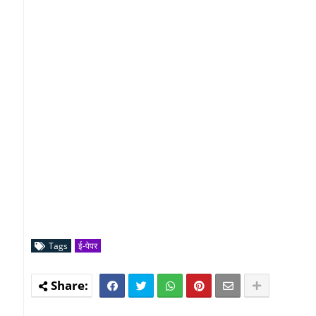
Tags
ई-पेपर