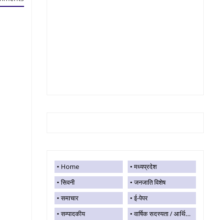
Home
मध्यप्रदेश
सिवनी
जनजाति विशेष
समाचार
ई-पेपर
सम्पादकीय
वार्षिक सदस्यता / आर्थिक सहयोग