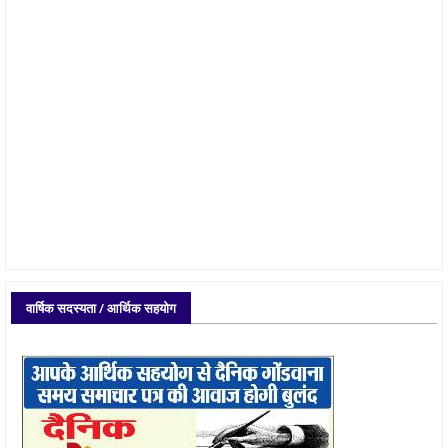
वार्षिक सदस्यता / आर्थिक सहयोग