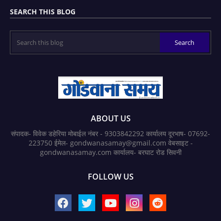
SEARCH THIS BLOG
ABOUT US
संपादक- विवेक डहेरिया मोबाईल नंबर - 9303842292 कार्यालय दूरभाष- 07692-
223750 ईमेल- gondwanasamay@gmail.com वेबसाइट -
gondwanasamay.com कार्यालय- बरघाट रोड सिवनी
FOLLOW US