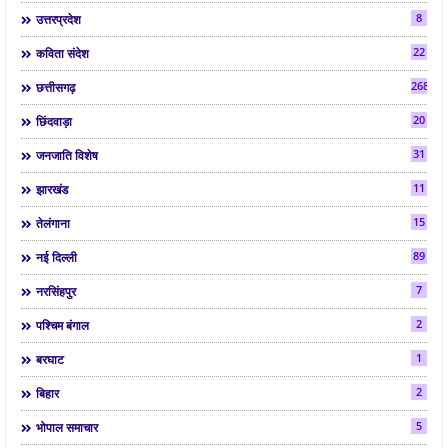
8
उत्तरप्रदेश
22
कविता संदेश
268
छत्तीसगढ़
20
छिंदवाड़ा
31
जनजाति विशेष
11
झारखंड
15
तेलंगाना
89
नई दिल्ली
7
नरसिंहपुर
2
पश्चिम बंगाल
1
बरघाट
2
बिहार
5
भोपाल समाचार