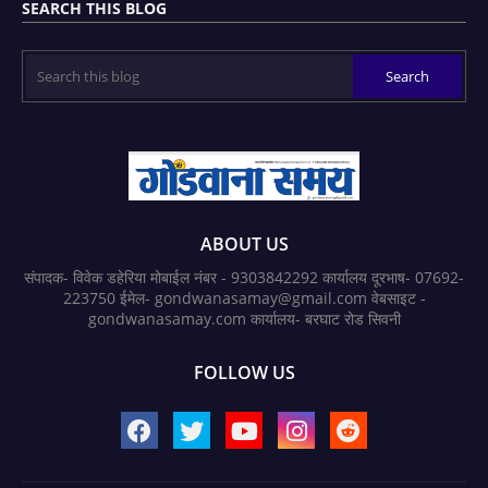
SEARCH THIS BLOG
ABOUT US
संपादक- विवेक डहेरिया मोबाईल नंबर - 9303842292 कार्यालय दूरभाष- 07692-
223750 ईमेल- gondwanasamay@gmail.com वेबसाइट -
gondwanasamay.com कार्यालय- बरघाट रोड सिवनी
FOLLOW US