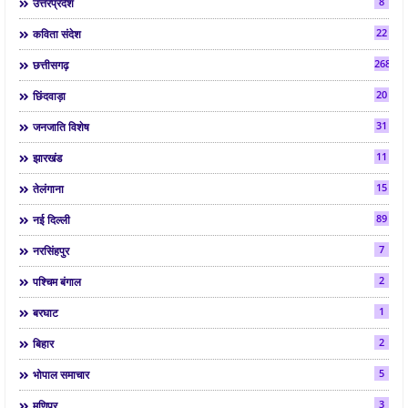
8
उत्तरप्रदेश
22
कविता संदेश
268
छत्तीसगढ़
20
छिंदवाड़ा
31
जनजाति विशेष
11
झारखंड
15
तेलंगाना
89
नई दिल्ली
7
नरसिंहपुर
2
पश्चिम बंगाल
1
बरघाट
2
बिहार
5
भोपाल समाचार
3
मणिपुर