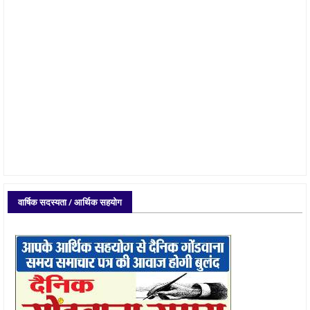
वार्षिक सदस्यता / आर्थिक सहयोग