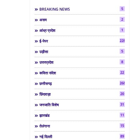
5
BREAKING NEWS
2
असम
1
आंध्र प्रदेश
2286
ई-पेपर
5
उड़ीसा
8
उत्तरप्रदेश
22
कविता संदेश
268
छत्तीसगढ़
20
छिंदवाड़ा
31
जनजाति विशेष
11
झारखंड
15
तेलंगाना
89
नई दिल्ली