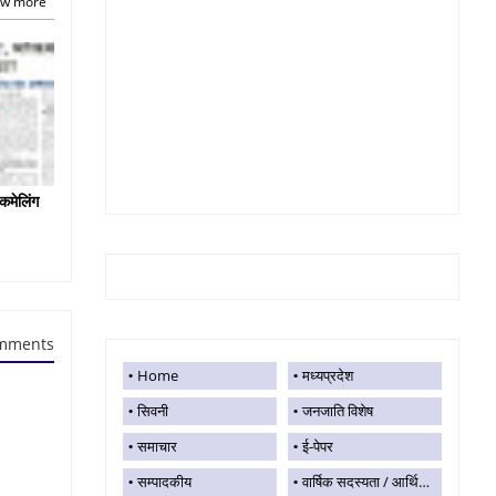
w more
कमेलिंग
mments
Home
मध्यप्रदेश
सिवनी
जनजाति विशेष
समाचार
ई-पेपर
सम्पादकीय
वार्षिक सदस्यता / आर्थिक सहयोग