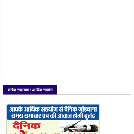
वार्षिक सदस्यता / आर्थिक सहयोग