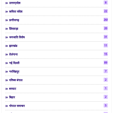
8
उत्तरप्रदेश
22
कविता संदेश
268
छत्तीसगढ़
20
छिंदवाड़ा
31
जनजाति विशेष
11
झारखंड
15
तेलंगाना
89
नई दिल्ली
7
नरसिंहपुर
2
पश्चिम बंगाल
1
बरघाट
2
बिहार
5
भोपाल समाचार