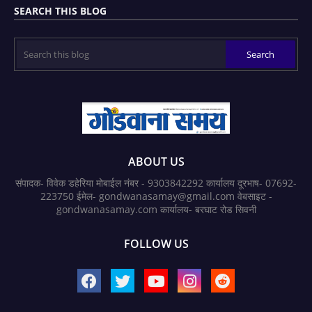
SEARCH THIS BLOG
ABOUT US
संपादक- विवेक डहेरिया मोबाईल नंबर - 9303842292 कार्यालय दूरभाष- 07692-
223750 ईमेल- gondwanasamay@gmail.com वेबसाइट -
gondwanasamay.com कार्यालय- बरघाट रोड सिवनी
FOLLOW US