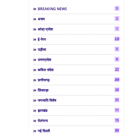
5
BREAKING NEWS
2
असम
1
आंध्र प्रदेश
2286
ई-पेपर
5
उड़ीसा
8
उत्तरप्रदेश
22
कविता संदेश
268
छत्तीसगढ़
20
छिंदवाड़ा
31
जनजाति विशेष
11
झारखंड
15
तेलंगाना
89
नई दिल्ली