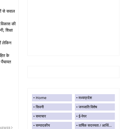
ों से सवाल
ो विकास की
ी, शिक्षा
ैं लेकिन
हित के
 पँचायत
Home
मध्यप्रदेश
सिवनी
जनजाति विशेष
समाचार
ई-पेपर
सम्पादकीय
वार्षिक सदस्यता / आर्थिक सहयोग
NEWER