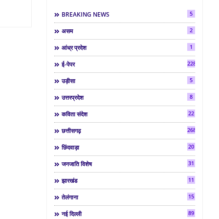
5
BREAKING NEWS
2
असम
1
आंध्र प्रदेश
2286
ई-पेपर
5
उड़ीसा
8
उत्तरप्रदेश
22
कविता संदेश
268
छत्तीसगढ़
20
छिंदवाड़ा
31
जनजाति विशेष
11
झारखंड
15
तेलंगाना
89
नई दिल्ली