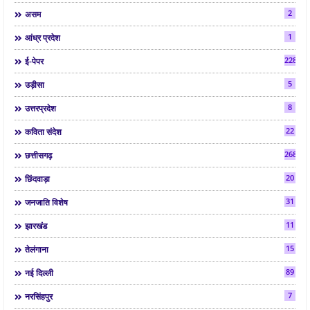
2
असम
1
आंध्र प्रदेश
2286
ई-पेपर
5
उड़ीसा
8
उत्तरप्रदेश
22
कविता संदेश
268
छत्तीसगढ़
20
छिंदवाड़ा
31
जनजाति विशेष
11
झारखंड
15
तेलंगाना
89
नई दिल्ली
7
नरसिंहपुर