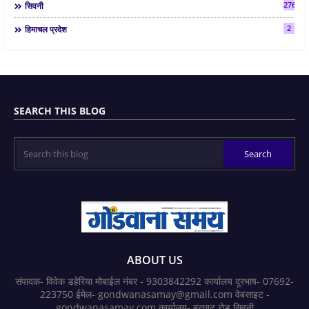
2763
सिवनी
2
हिमाचल प्रदेश
SEARCH THIS BLOG
ABOUT US
संपादक- विवेक डहेरिया मोबाईल नंबर - 9303842292 कार्यालय दूरभाष- 07692-
223750 ईमेल- gondwanasamay@gmail.com वेबसाइट -
gondwanasamay.com कार्यालय- बरघाट रोड सिवनी