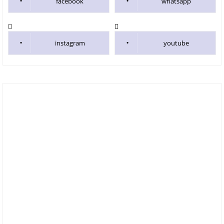
facebook
whatsapp
instagram
youtube