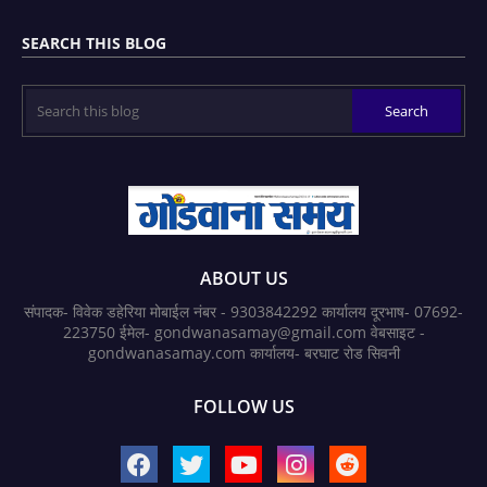
SEARCH THIS BLOG
ABOUT US
संपादक- विवेक डहेरिया मोबाईल नंबर - 9303842292 कार्यालय दूरभाष- 07692-
223750 ईमेल- gondwanasamay@gmail.com वेबसाइट -
gondwanasamay.com कार्यालय- बरघाट रोड सिवनी
FOLLOW US