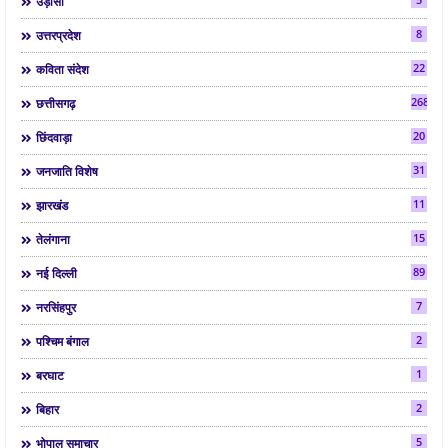
उड़ीसा
8
उत्तरप्रदेश
22
कविता संदेश
268
छत्तीसगढ़
20
छिंदवाड़ा
31
जनजाति विशेष
11
झारखंड
15
तेलंगाना
89
नई दिल्ली
7
नरसिंहपुर
2
पश्चिम बंगाल
1
बरघाट
2
बिहार
5
भोपाल समाचार