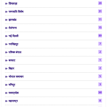
20
छिंदवाड़ा
31
जनजाति विशेष
11
झारखंड
15
तेलंगाना
89
नई दिल्ली
7
नरसिंहपुर
2
पश्चिम बंगाल
1
बरघाट
2
बिहार
5
भोपाल समाचार
3
मणिपुर
3892
मध्यप्रदेश
8
महाराष्ट्र