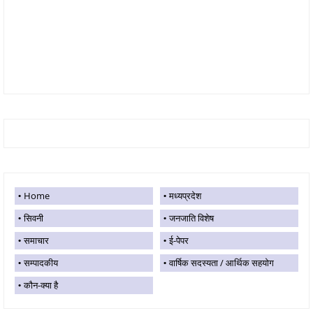
Home
मध्यप्रदेश
सिवनी
जनजाति विशेष
समाचार
ई-पेपर
सम्पादकीय
वार्षिक सदस्यता / आर्थिक सहयोग
कौन-क्या है