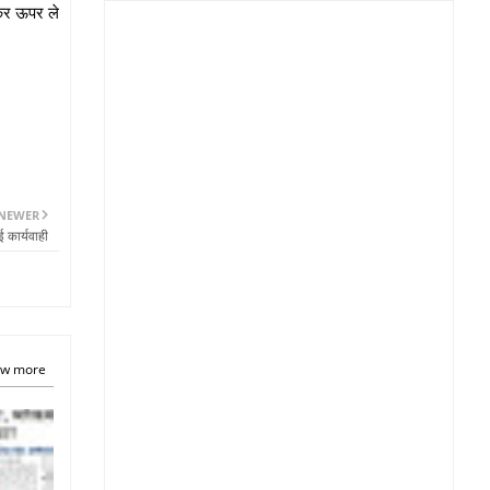
रकर ऊपर ले
NEWER
ई कार्यवाही
w more