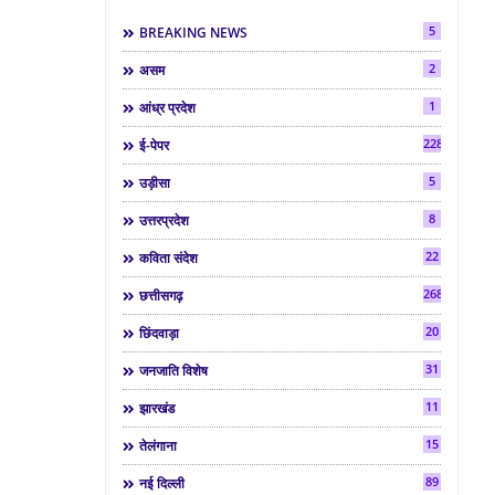
5
BREAKING NEWS
2
असम
1
आंध्र प्रदेश
2286
ई-पेपर
5
उड़ीसा
8
उत्तरप्रदेश
22
कविता संदेश
268
छत्तीसगढ़
20
छिंदवाड़ा
31
जनजाति विशेष
11
झारखंड
15
तेलंगाना
89
नई दिल्ली