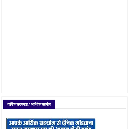
वार्षिक सदस्यता / आर्थिक सहयोग