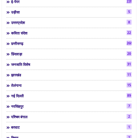
2286
ई-पेपर
5
उड़ीसा
8
उत्तरप्रदेश
22
कविता संदेश
268
छत्तीसगढ़
20
छिंदवाड़ा
31
जनजाति विशेष
11
झारखंड
15
तेलंगाना
89
नई दिल्ली
7
नरसिंहपुर
2
पश्चिम बंगाल
1
बरघाट
2
बिहार