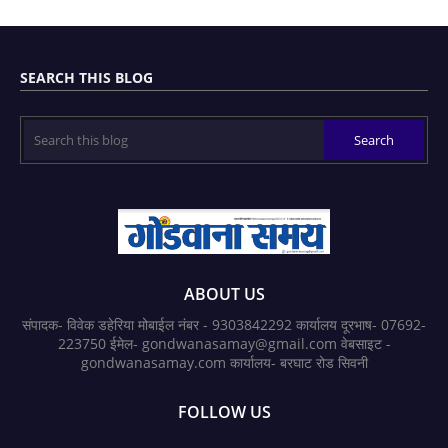
SEARCH THIS BLOG
ABOUT US
संपादक- विवेक डहेरिया मोबाईल नंबर - 9303842292 कार्यालय दूरभाष- 07692-
223750 ईमेल- gondwanasamay@gmail.com वेबसाइट -
gondwanasamay.com कार्यालय- बरघाट रोड सिवनी
FOLLOW US