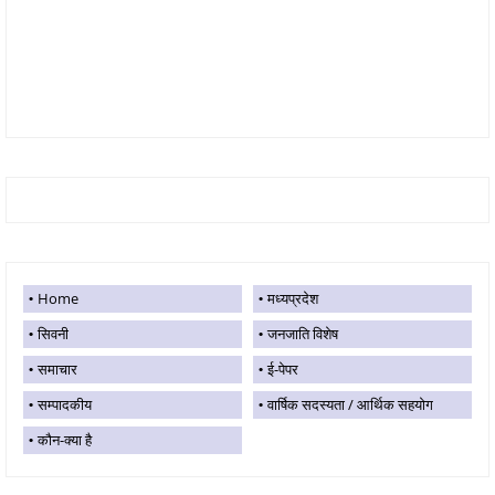
Home
मध्यप्रदेश
सिवनी
जनजाति विशेष
समाचार
ई-पेपर
सम्पादकीय
वार्षिक सदस्यता / आर्थिक सहयोग
कौन-क्या है