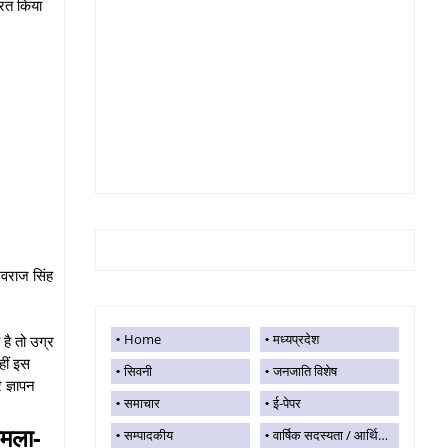
रित किया
शिवराज सिंह
Home
मध्यप्रदेश
है तो उग्र
हीं इस
सिवनी
जनजाति विशेष
 ज्ञापन
समाचार
ई-पेपर
ामला-
सम्पादकीय
वार्षिक सदस्यता / आर्थिक सहयोग