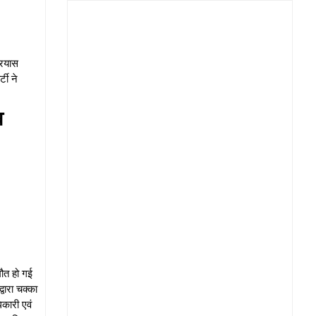
्रयास
टी ने
ाव
मौत हो गई
वारा चक्का
िकारी एवं