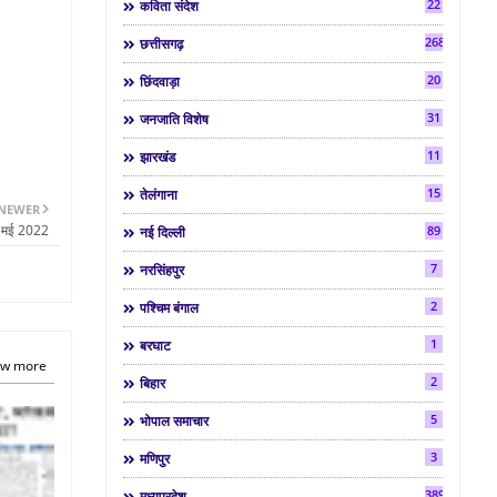
22
कविता संदेश
268
छत्तीसगढ़
20
छिंदवाड़ा
31
जनजाति विशेष
11
झारखंड
15
तेलंगाना
NEWER
5 मई 2022
89
नई दिल्ली
7
नरसिंहपुर
2
पश्चिम बंगाल
1
बरघाट
w more
2
बिहार
5
भोपाल समाचार
3
मणिपुर
3892
मध्यप्रदेश