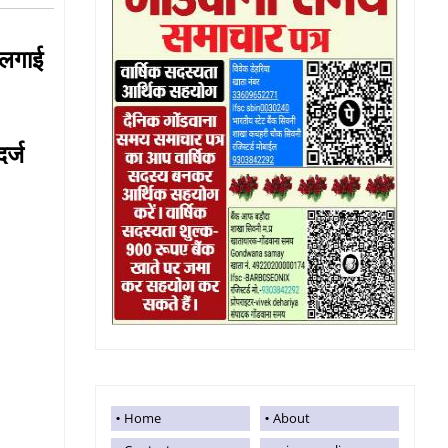
 लगाई
र्ज
Home
About