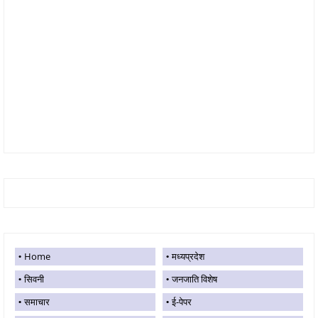
Home
मध्यप्रदेश
सिवनी
जनजाति विशेष
समाचार
ई-पेपर