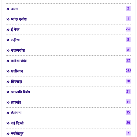
2
असम
1
आंध्र प्रदेश
2286
ई-पेपर
5
उड़ीसा
8
उत्तरप्रदेश
22
कविता संदेश
268
छत्तीसगढ़
20
छिंदवाड़ा
31
जनजाति विशेष
11
झारखंड
15
तेलंगाना
89
नई दिल्ली
7
नरसिंहपुर