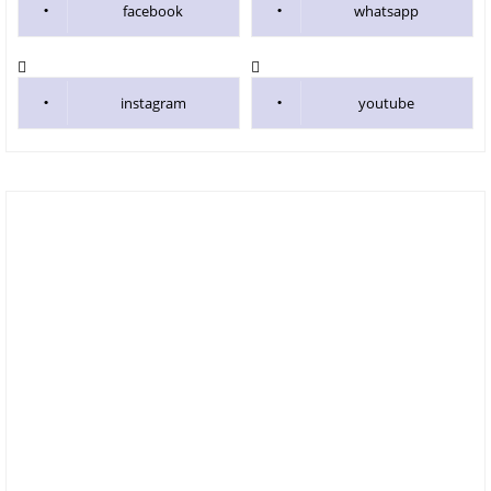
facebook
whatsapp
instagram
youtube