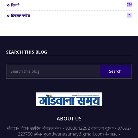
2763
सिवनी
2
हिमाचल प्रदेश
SEARCH THIS BLOG
ABOUT US
संपादक- विवेक डहेरिया मोबाईल नंबर - 9303842292 कार्यालय दूरभाष- 07692-
223750 ईमेल- gondwanasamay@gmail.com वेबसाइट -