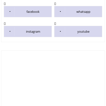
facebook
whatsapp
instagram
youtube