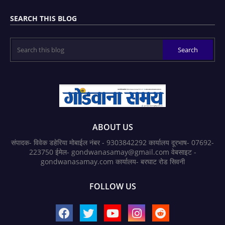
SEARCH THIS BLOG
ABOUT US
संपादक- विवेक डहेरिया मोबाईल नंबर - 9303842292 कार्यालय दूरभाष- 07692-
223750 ईमेल- gondwanasamay@gmail.com वेबसाइट -
gondwanasamay.com कार्यालय- बरघाट रोड सिवनी
FOLLOW US