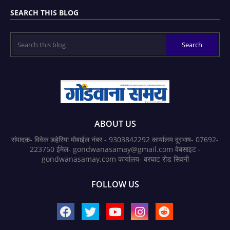
SEARCH THIS BLOG
ABOUT US
संपादक- विवेक डहेरिया मोबाईल नंबर - 9303842292 कार्यालय दूरभाष- 07692-
223750 ईमेल- gondwanasamay@gmail.com वेबसाइट -
gondwanasamay.com कार्यालय- बरघाट रोड सिवनी
FOLLOW US