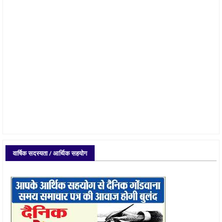
वार्षिक सदस्यता / आर्थिक सहयोग